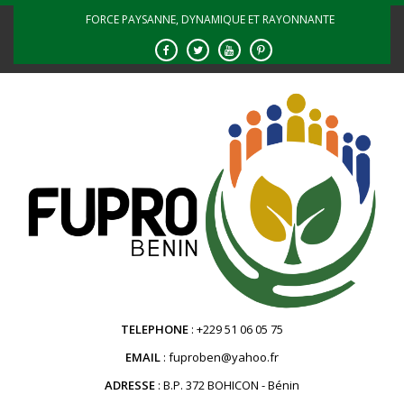
Skip
FORCE PAYSANNE, DYNAMIQUE ET RAYONNANTE
to
content
TELEPHONE
+229 51 06 05 75
EMAIL
fuproben@yahoo.fr
ADRESSE
B.P. 372 BOHICON - Bénin