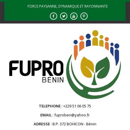
Skip
FORCE PAYSANNE, DYNAMIQUE ET RAYONNANTE
to
content
TELEPHONE
+229 51 06 05 75
EMAIL
fuproben@yahoo.fr
ADRESSE
B.P. 372 BOHICON - Bénin