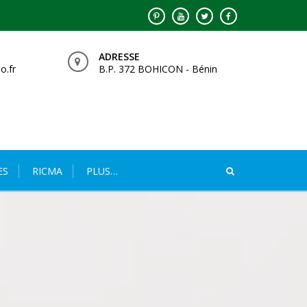
ADRESSE
o.fr
B.P. 372 BOHICON - Bénin
ES
RICMA
PLUS…