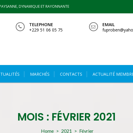
PAYSANNE, DYNAMIQUE ET RAYONNANTE
TELEPHONE
EMAIL
+229 51 06 05 75
fuproben@yaho
TUALITÉS
MARCHÉS
CONTACTS
ACTUALITÉ MEMBR
MOIS :
FÉVRIER 2021
Home
>
2021
>
Février