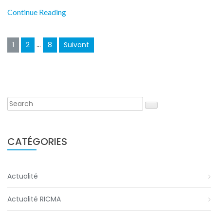
Continue Reading
Pagination
1
2
…
8
Suivant
des
publications
CATÉGORIES
Actualité
Actualité RICMA