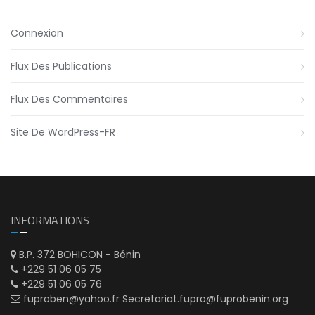
Connexion
Flux Des Publications
Flux Des Commentaires
Site De WordPress-FR
INFORMATIONS
B.P. 372 BOHICON - Bénin
+229 51 06 05 75
+229 51 06 05 76
fuproben@yahoo.fr Secretariat.fupro@fuprobenin.org