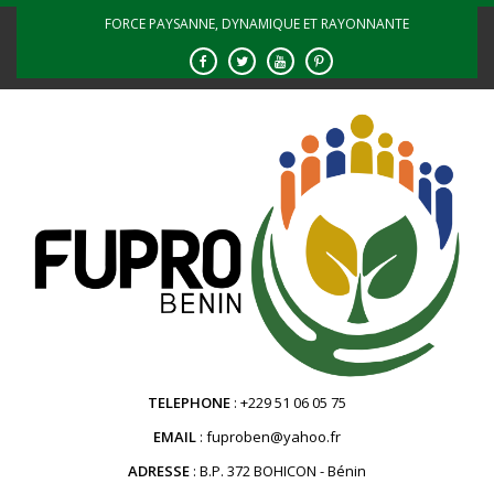
Skip
FORCE PAYSANNE, DYNAMIQUE ET RAYONNANTE
to
content
TELEPHONE
+229 51 06 05 75
EMAIL
fuproben@yahoo.fr
ADRESSE
B.P. 372 BOHICON - Bénin