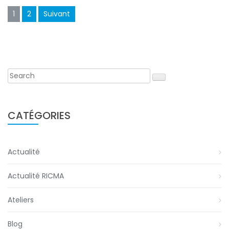
Pagination
1
2
Suivant
des
publications
CATÉGORIES
Actualité
Actualité RICMA
Ateliers
Blog