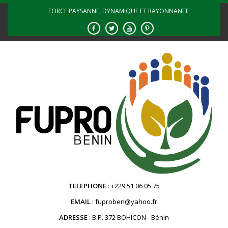
Skip
FORCE PAYSANNE, DYNAMIQUE ET RAYONNANTE
to
content
TELEPHONE
+229 51 06 05 75
EMAIL
fuproben@yahoo.fr
ADRESSE
B.P. 372 BOHICON - Bénin