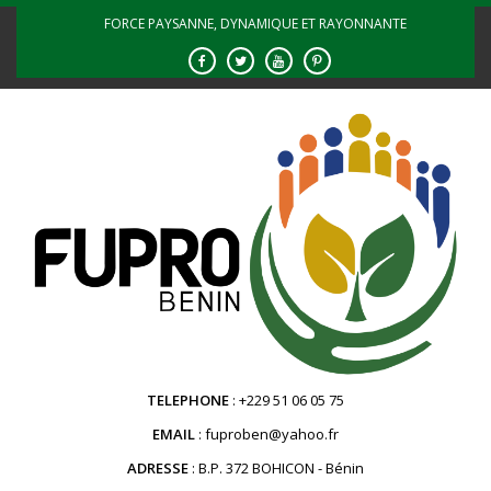
Skip
FORCE PAYSANNE, DYNAMIQUE ET RAYONNANTE
to
content
TELEPHONE
+229 51 06 05 75
EMAIL
fuproben@yahoo.fr
ADRESSE
B.P. 372 BOHICON - Bénin