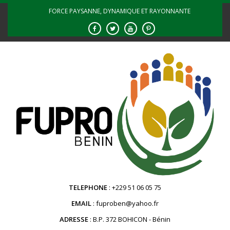
Skip
FORCE PAYSANNE, DYNAMIQUE ET RAYONNANTE
to
content
TELEPHONE
+229 51 06 05 75
EMAIL
fuproben@yahoo.fr
ADRESSE
B.P. 372 BOHICON - Bénin