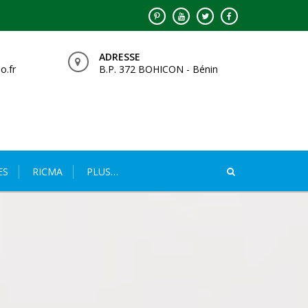
ADRESSE
o.fr
B.P. 372 BOHICON - Bénin
ES
RICMA
PLUS…