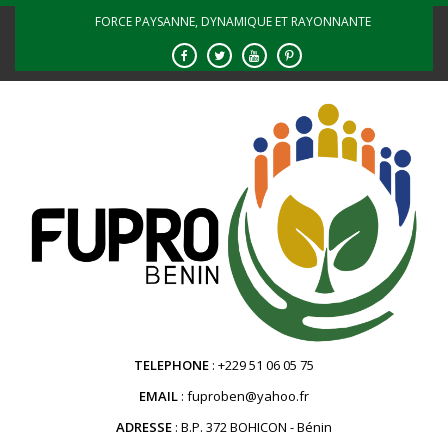
Skip
FORCE PAYSANNE, DYNAMIQUE ET RAYONNANTE
to
content
TELEPHONE
+229 51 06 05 75
EMAIL
fuproben@yahoo.fr
ADRESSE
B.P. 372 BOHICON - Bénin