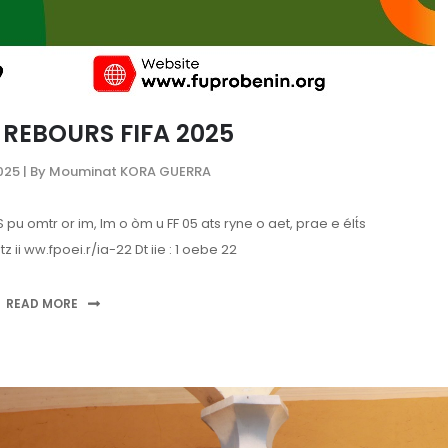
REBOURS FIFA 2025
025
| By Mouminat KORA GUERRA
US pu omtr or im, lm o òm u FF 05 ats ryne o aet, prae e élt́s
tz ii ww.fpoei.r/ia-22 Dt iie : 1 oebe 22
READ MORE