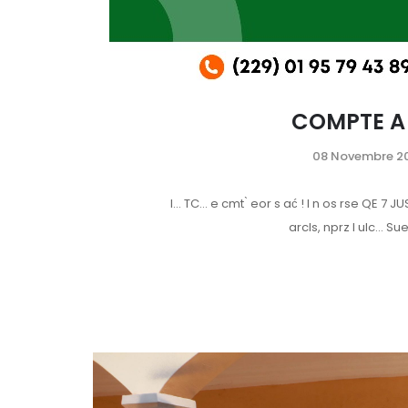
COMPTE A 
08 Novembre 2
I… TC… e cmt ̀ eor s ać ! l n os rse QE 7 J
arcls, nprz l ulc… Sue