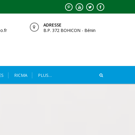
ADRESSE
o.fr
B.P. 372 BOHICON - Bénin
ES
RICMA
PLUS…